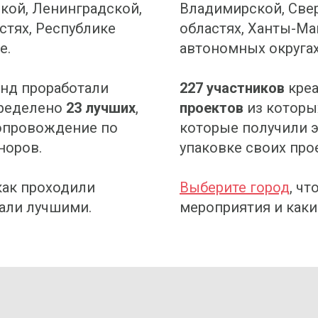
кой, Ленинградской,
Владимирской, Све
стях, Республике
областях, Ханты-М
е.
автономных округах
нд проработали
227 участников
креа
пределено
23 лучших
,
проектов
из которы
опровождение по
которые получили 
норов.
упаковке своих про
как проходили
Выберите город
, ч
тали лучшими.
мероприятия и каки