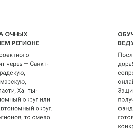
А ОЧНЫХ
ОБУ
ШЕМ РЕГИОНЕ
ВЕД
роектного
Посл
т через — Санкт-
дора
градскую,
сопр
марскую,
онла
асти, Ханты-
Защит
номный округ или
полу
втономный округ.
фанд
егионов, то смело
гото
конк