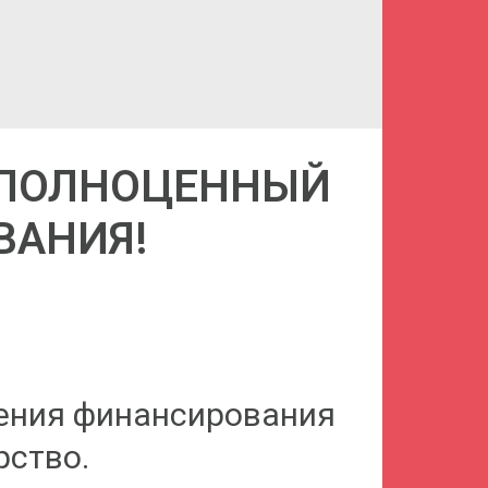
СМОТ
 ПОЛНОЦЕННЫЙ
ВАНИЯ!
чения финансирования
рство.