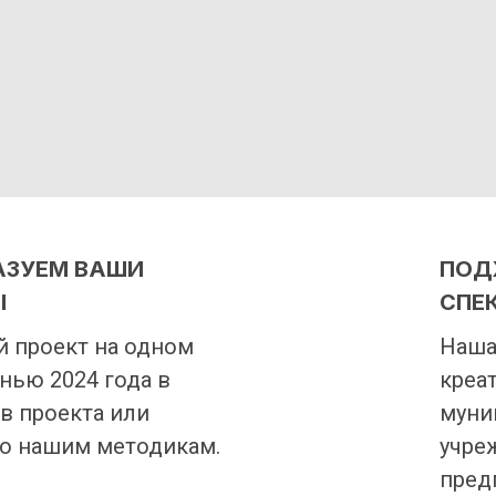
АЗУЕМ ВАШИ
ПОД
Ы
СПЕ
й проект на одном
Наша
нью 2024 года в
креа
в проекта или
муни
о нашим методикам.
учре
пред